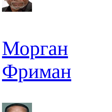
Морган
Фриман