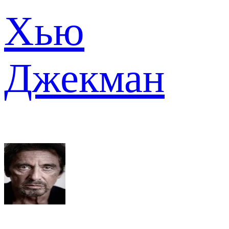
Хью
Джекман