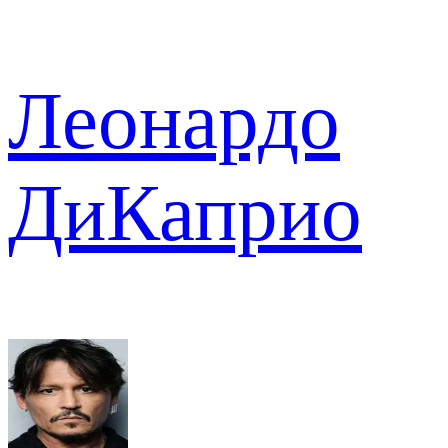
Леонардо
ДиКаприо