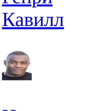
Кавилл