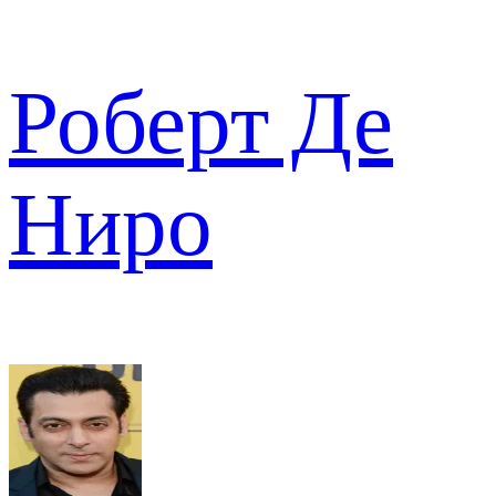
Роберт Де
Ниро