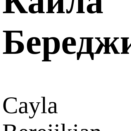
Кайла
Бередж
Cayla