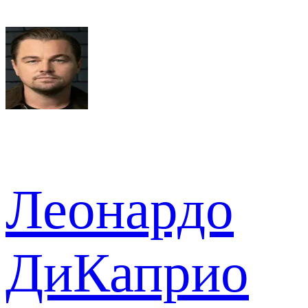
Леонардо
ДиКаприо