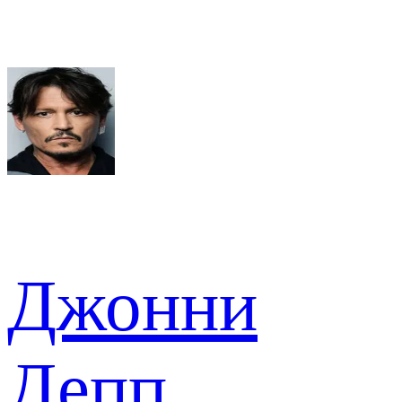
Джонни
Депп