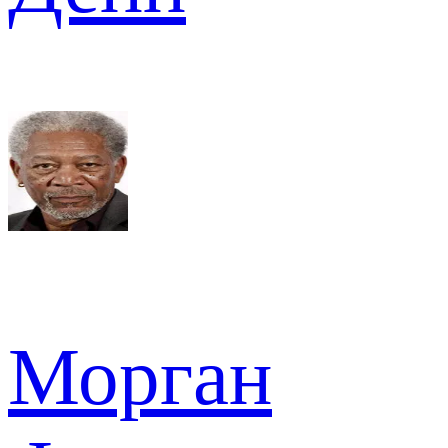
Морган