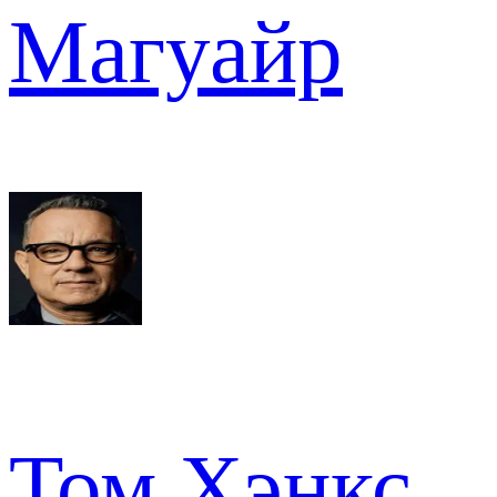
Магуайр
Том Хэнкс