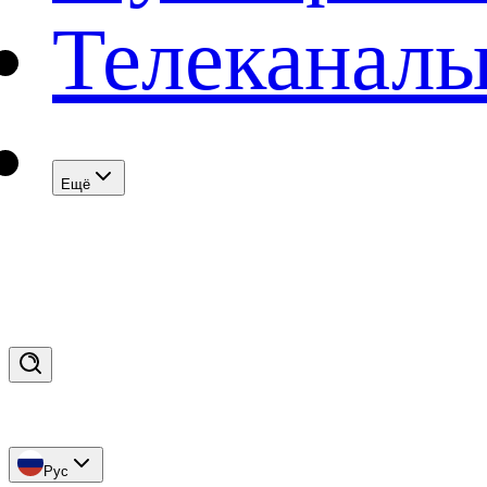
Телеканал
Eщё
Рус