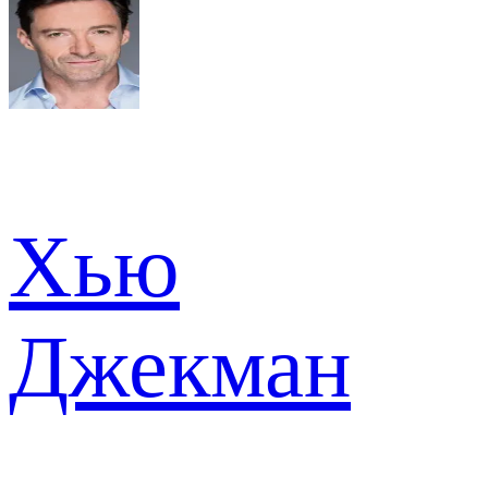
Хью
Джекман