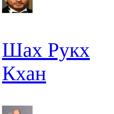
Шах Рукх
Кхан