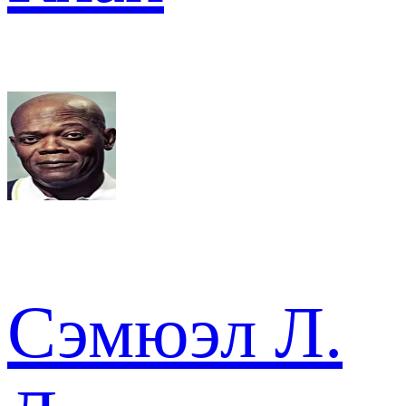
Сэмюэл Л.