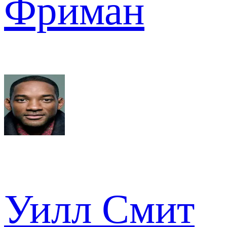
Фриман
Уилл Смит