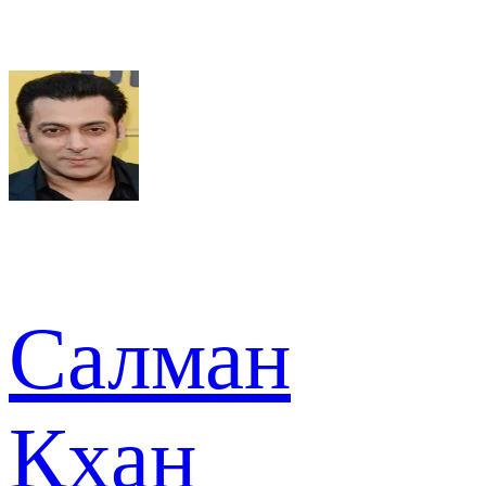
Салман
Кхан