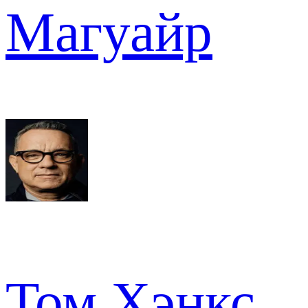
Магуайр
Том Хэнкс