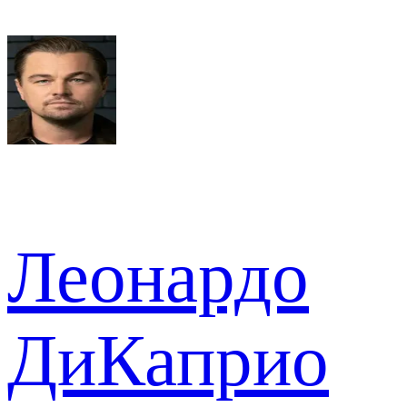
Леонардо
ДиКаприо