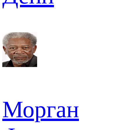
Морган