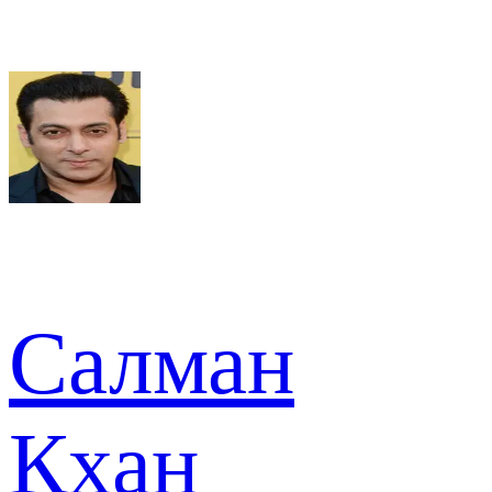
Салман
Кхан