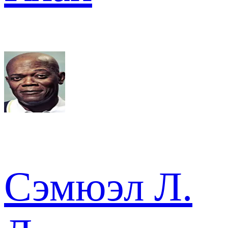
Сэмюэл Л.