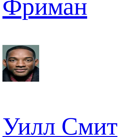
Фриман
Уилл Смит