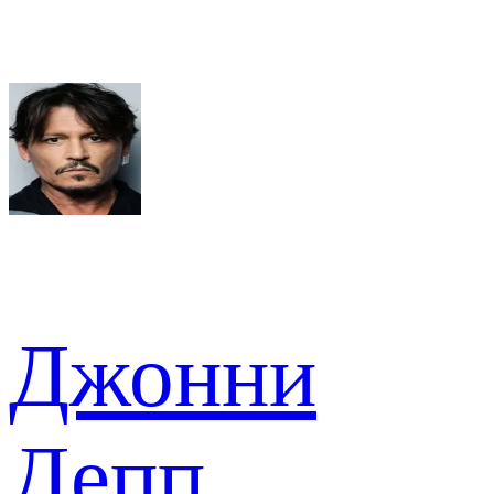
Джонни
Депп