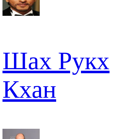
Шах Рукх
Кхан