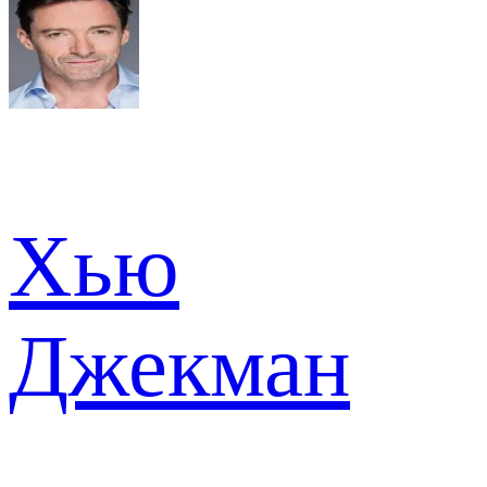
Хью
Джекман