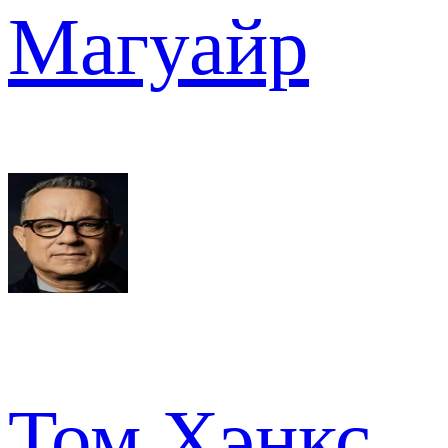
Магуайр
Том Хэнкс