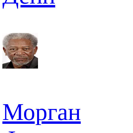
Морган