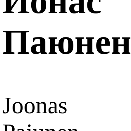
Йонас
Паюне
Joonas