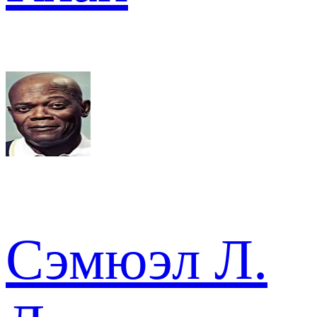
Сэмюэл Л.