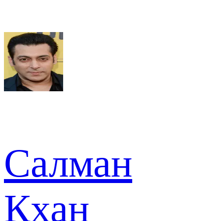
Салман
Кхан