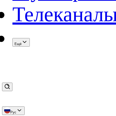
Телеканал
Eщё
Рус