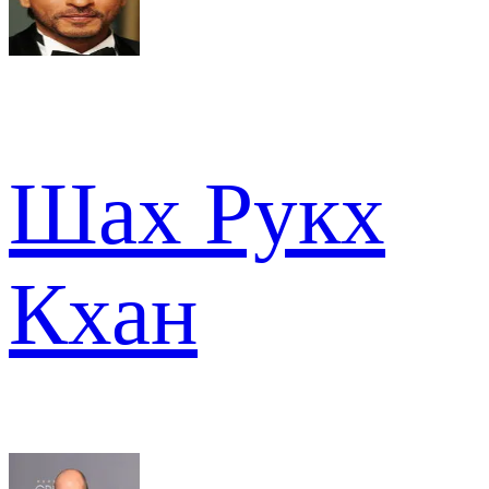
Шах Рукх
Кхан