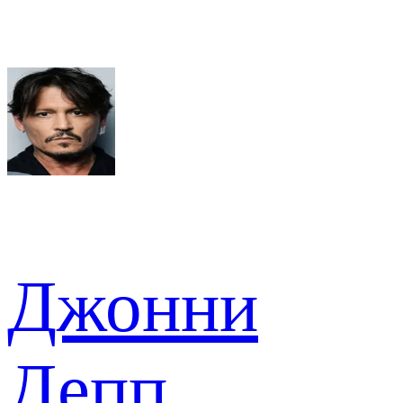
Джонни
Депп