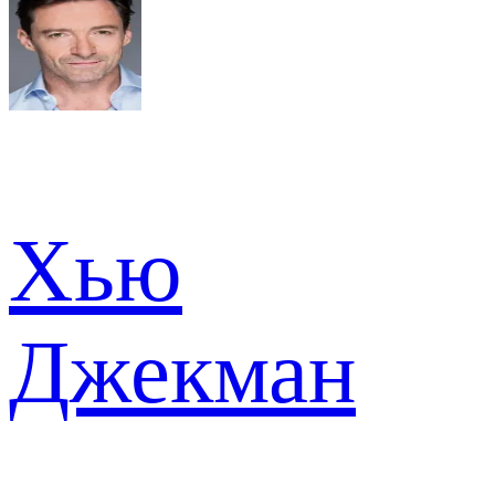
Хью
Джекман