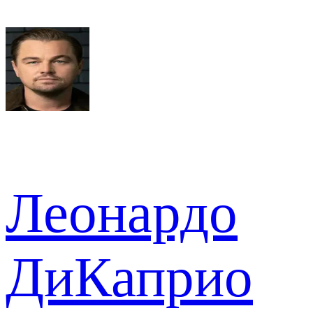
Леонардо
ДиКаприо