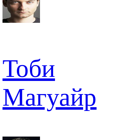
Тоби
Магуайр