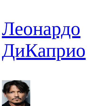
Леонардо
ДиКаприо