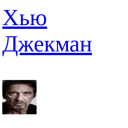
Хью
Джекман