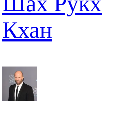
Шах Рукх
Кхан