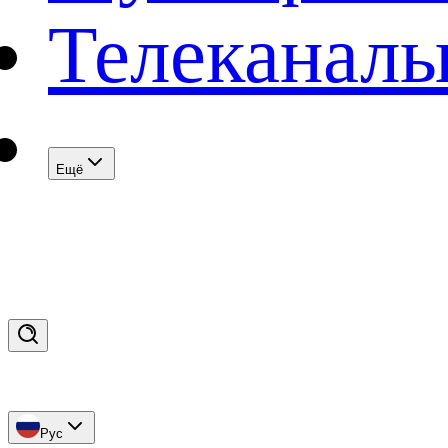
Телеканал
Eщё
Рус