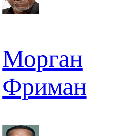
Морган
Фриман