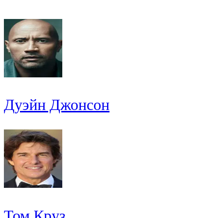
Дуэйн Джонсон
Том Круз