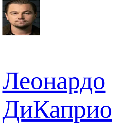
Леонардо
ДиКаприо