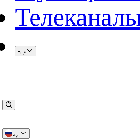
Телеканал
Eщё
Рус