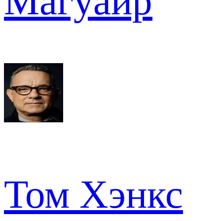
Магуайр
Том Хэнкс