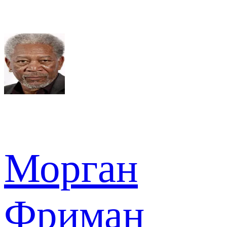
Морган
Фриман