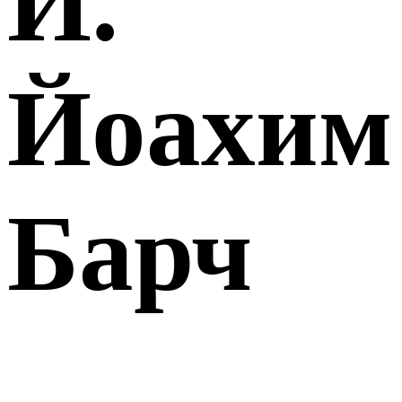
Й.
Йоахим
Барч