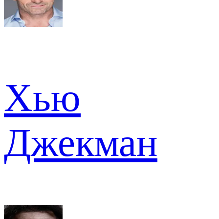
Хью
Джекман