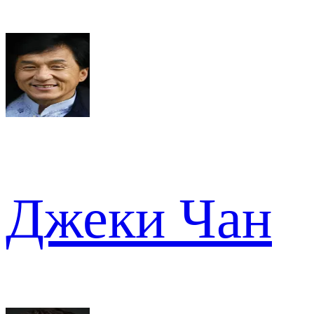
Джеки Чан