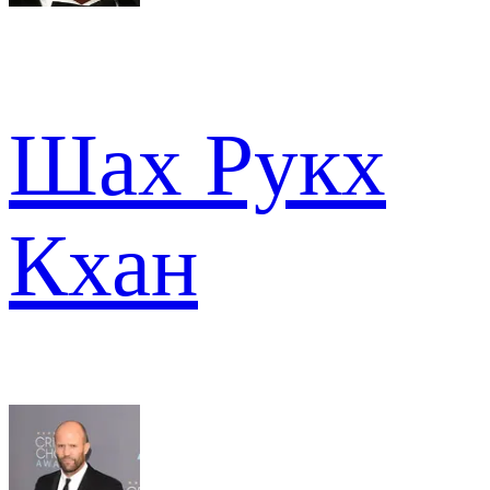
Шах Рукх
Кхан