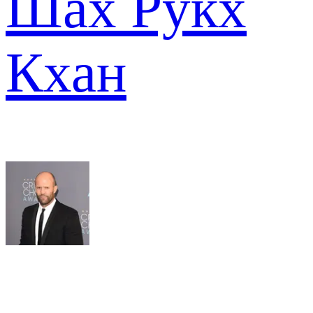
Шах Рукх
Кхан