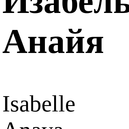
Изабел
Анайя
Isabelle