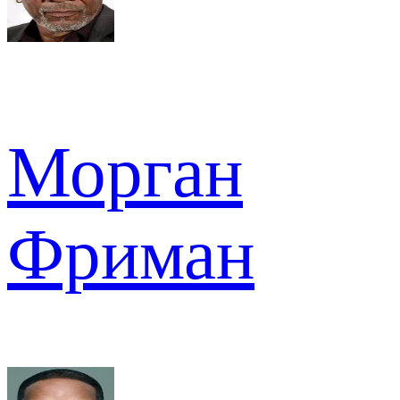
Морган
Фриман