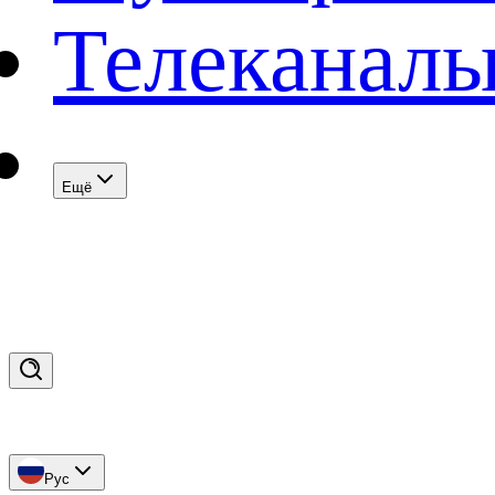
Телеканал
Eщё
Рус