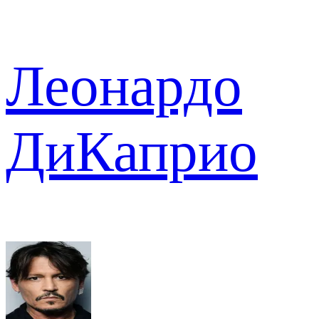
Леонардо
ДиКаприо