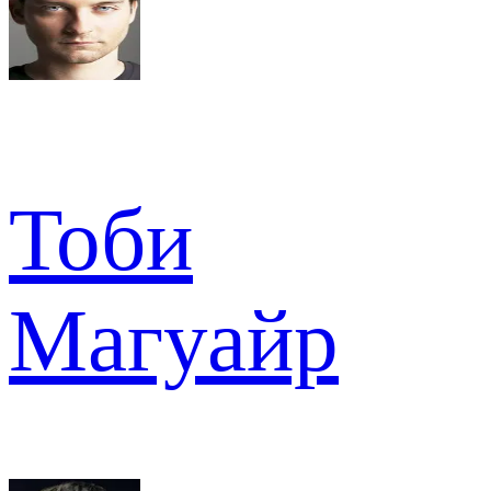
Тоби
Магуайр