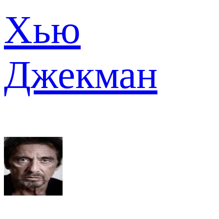
Хью
Джекман