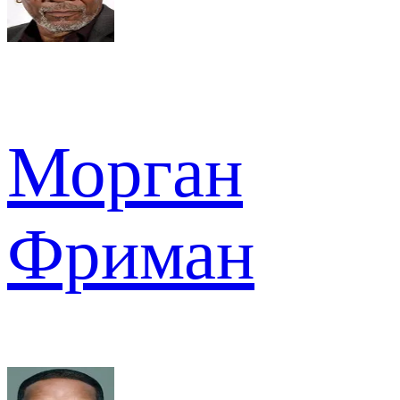
Морган
Фриман