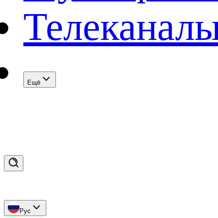
Телеканал
Eщё
Рус