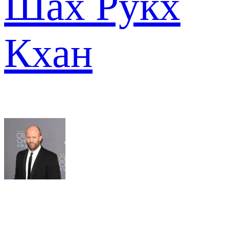
Шах Рукх
Кхан