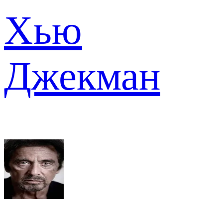
Хью
Джекман