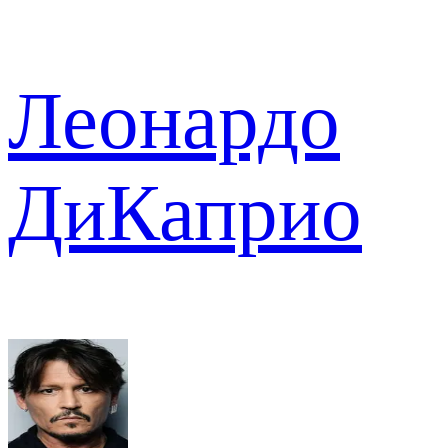
Леонардо
ДиКаприо