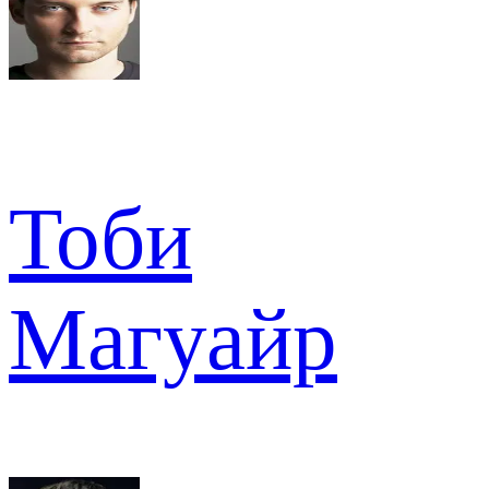
Тоби
Магуайр