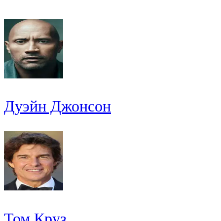
Дуэйн Джонсон
Том Круз