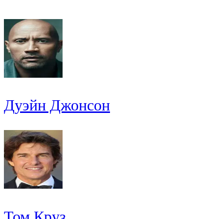
Дуэйн Джонсон
Том Круз