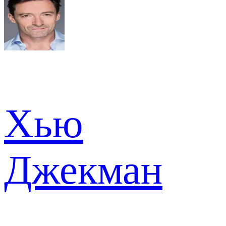
Хью
Джекман