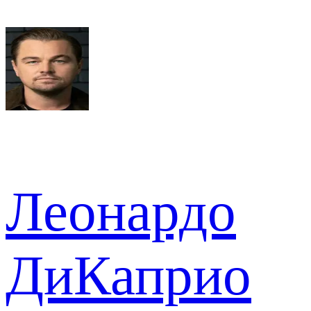
Леонардо
ДиКаприо