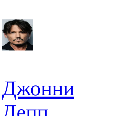
Джонни
Депп