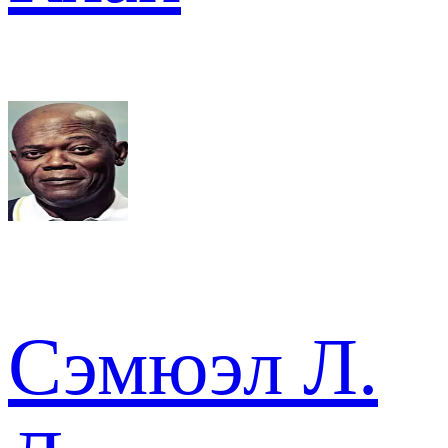
Сэмюэл Л.