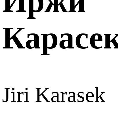
Иржи
Карасе
Jiri Karasek