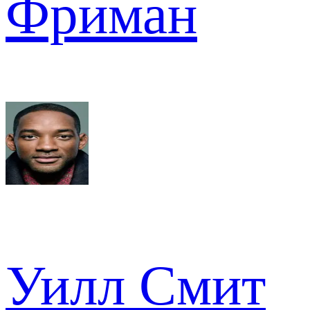
Фриман
Уилл Смит