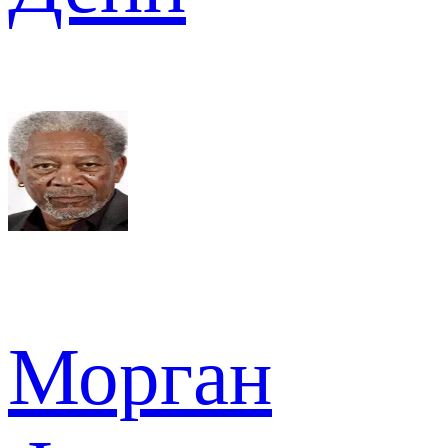
Морган