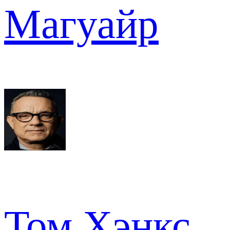
Магуайр
Том Хэнкс