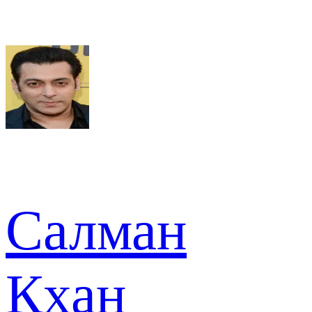
Салман
Кхан