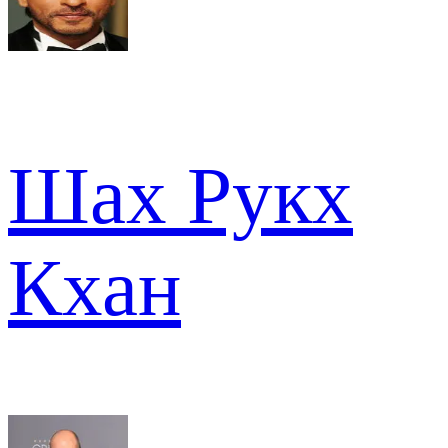
Шах Рукх
Кхан