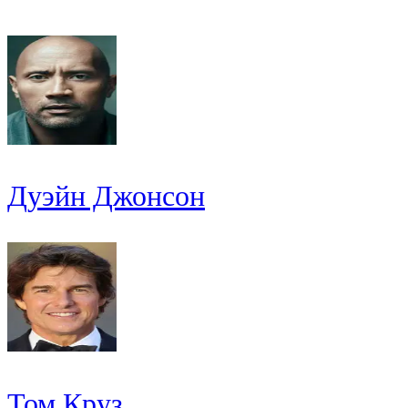
Дуэйн Джонсон
Том Круз