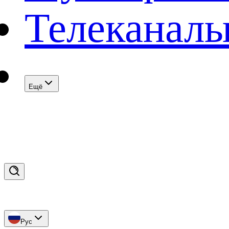
Телеканал
Eщё
Рус