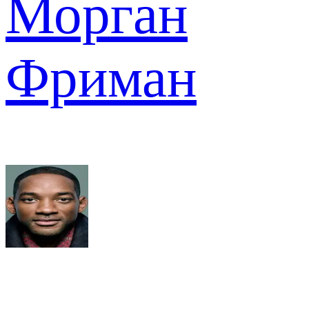
Морган
Фриман