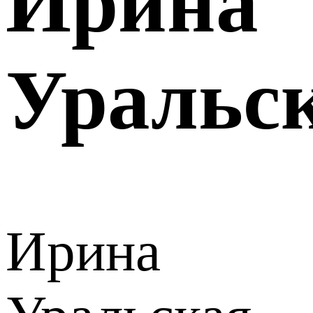
Ирина
Уральс
Ирина