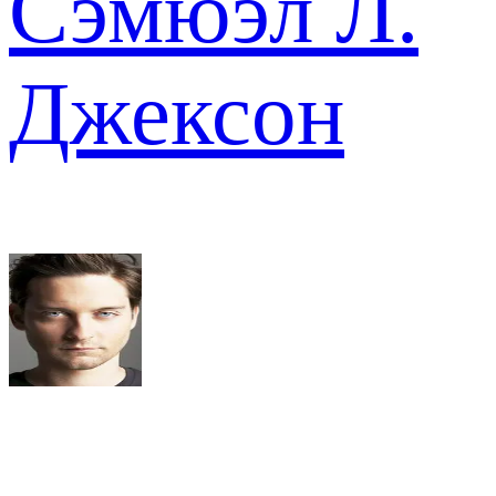
Сэмюэл Л.
Джексон