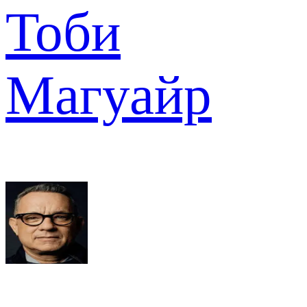
Тоби
Магуайр