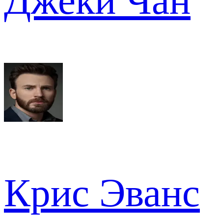
Джеки Чан
Крис Эванс