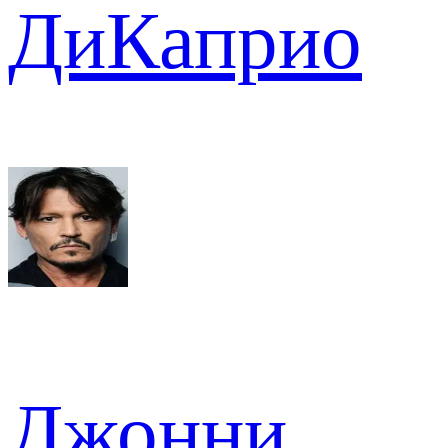
ДиКаприо
Джонни