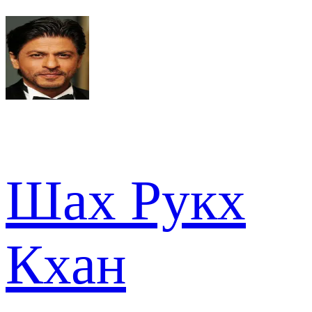
Шах Рукх
Кхан