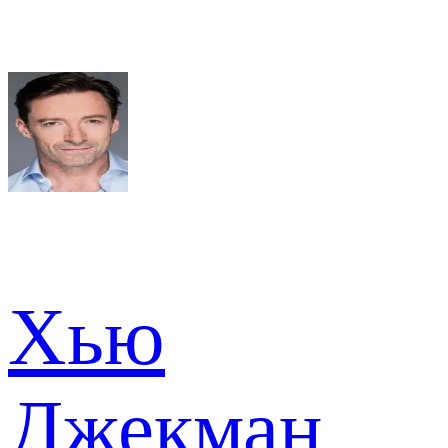
Хью
Джекман