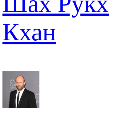
Шах Рукх
Кхан