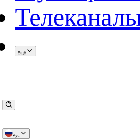
Телеканал
Eщё
Рус