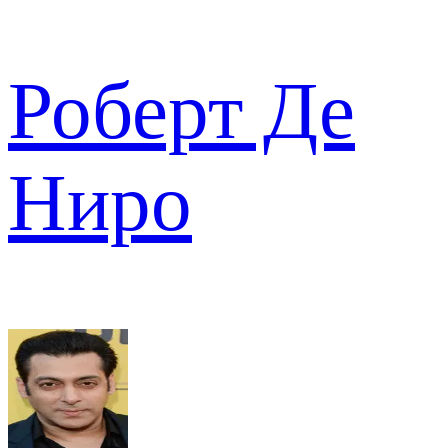
Роберт Де
Ниро