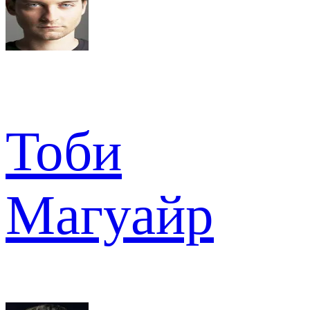
Тоби
Магуайр