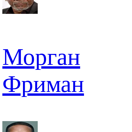
Морган
Фриман