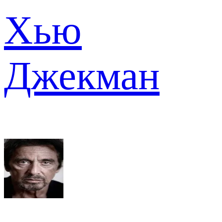
Хью
Джекман