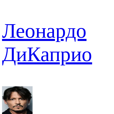
Леонардо
ДиКаприо