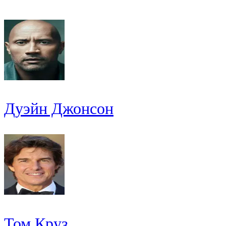
Дуэйн Джонсон
Том Круз