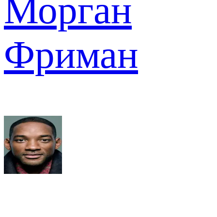
Морган
Фриман