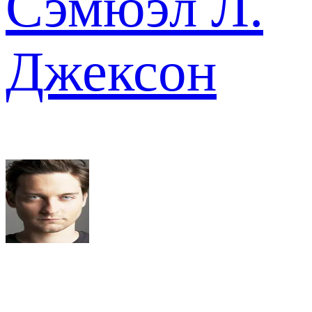
Сэмюэл Л.
Джексон