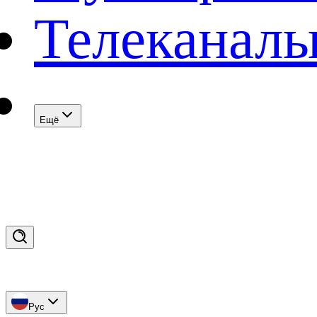
Телеканал
Eщё
Рус