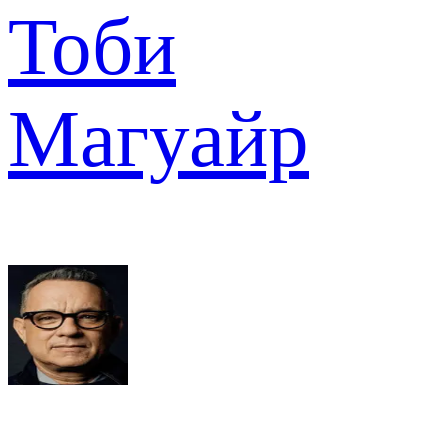
Тоби
Магуайр