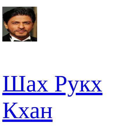
Шах Рукх
Кхан