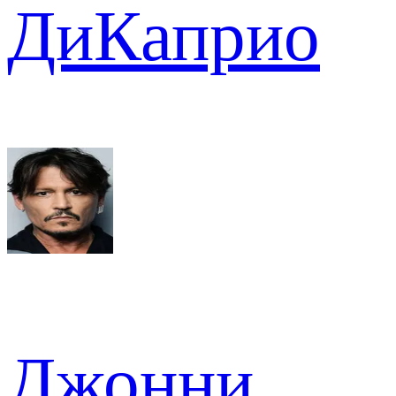
ДиКаприо
Джонни