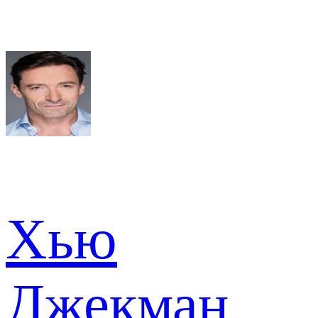
Хью
Джекман