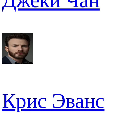
Джеки Чан
Крис Эванс