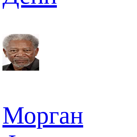
Морган