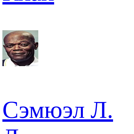
Сэмюэл Л.