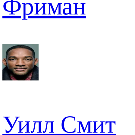
Фриман
Уилл Смит