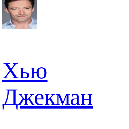
Хью
Джекман