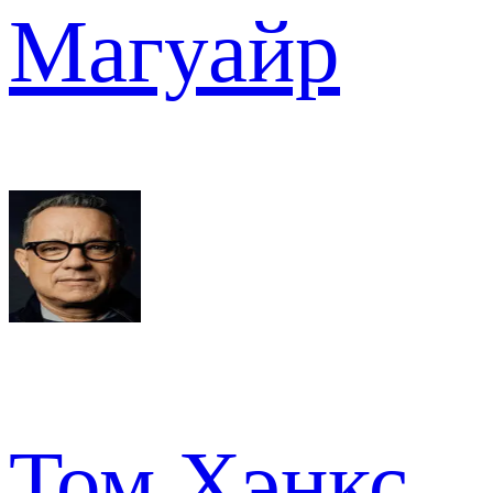
Магуайр
Том Хэнкс