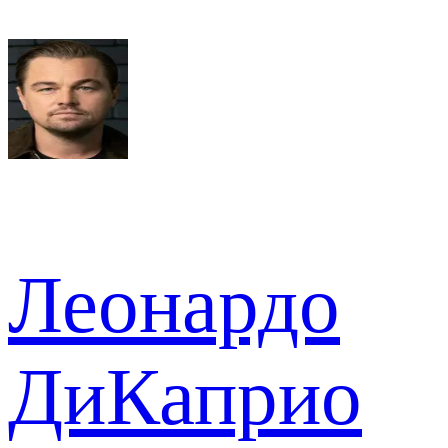
Леонардо
ДиКаприо