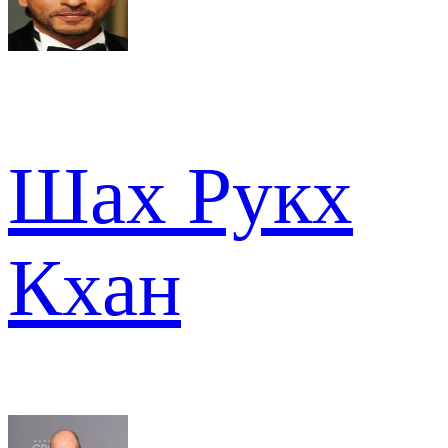
Шах Рукх
Кхан