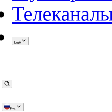
Телеканал
Eщё
Рус