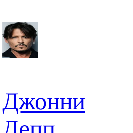
Джонни
Депп