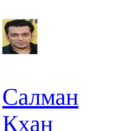
Салман
Кхан