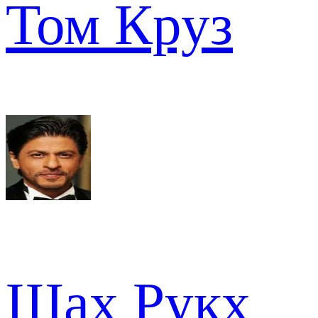
Том Круз
Шах Рукх