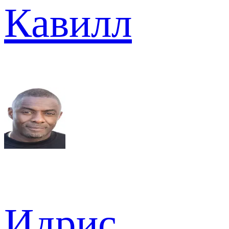
Кавилл
Идрис