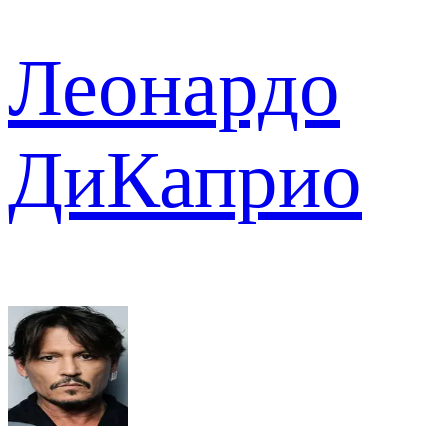
Леонардо
ДиКаприо