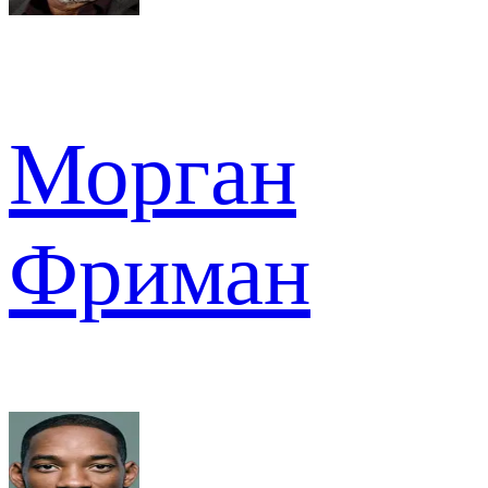
Морган
Фриман