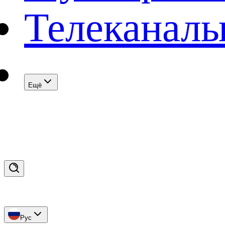
Телеканал
Eщё
Рус