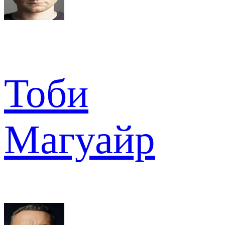
Тоби
Магуайр