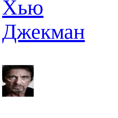
Хью
Джекман