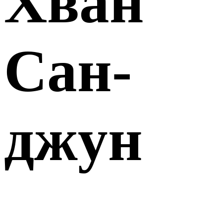
Хван
Сан-
джун