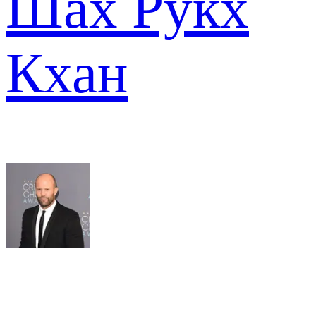
Шах Рукх
Кхан