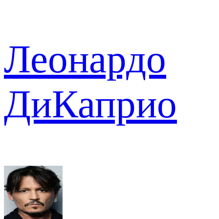
Леонардо
ДиКаприо