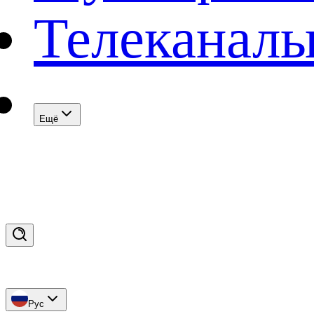
Телеканал
Eщё
Рус