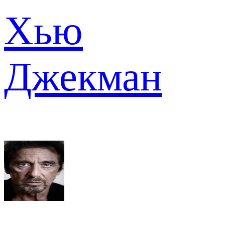
Хью
Джекман