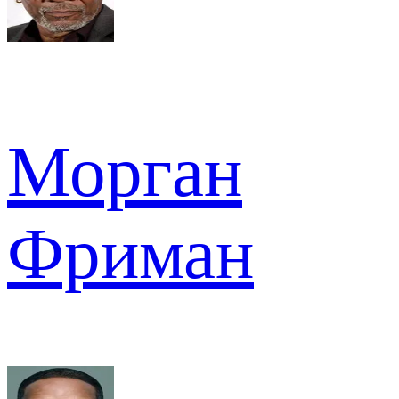
Морган
Фриман