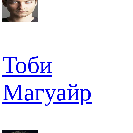
Тоби
Магуайр