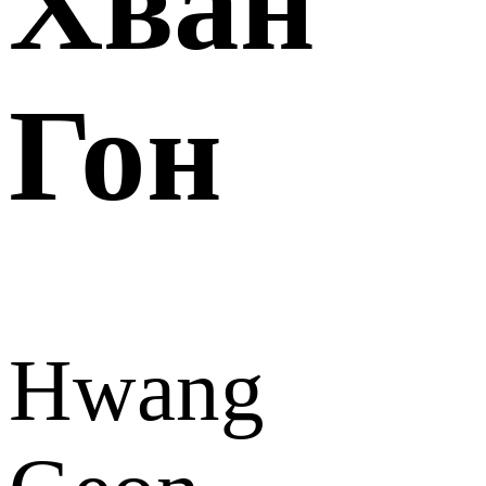
Хван
Гон
Hwang