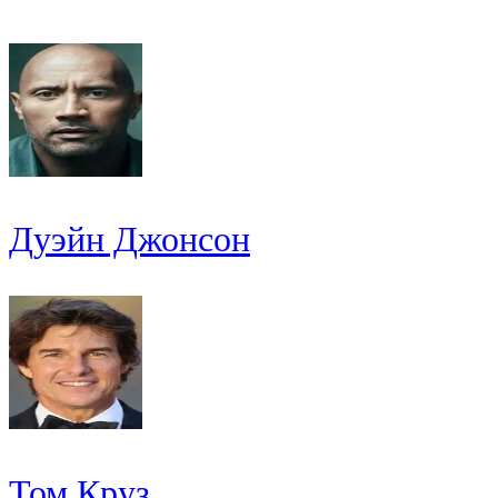
Дуэйн Джонсон
Том Круз