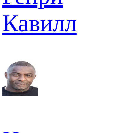
Кавилл