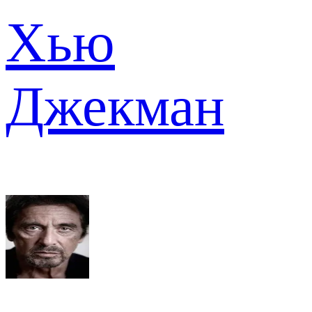
Хью
Джекман