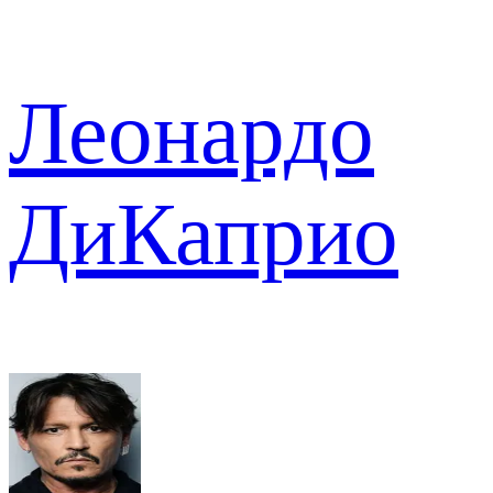
Леонардо
ДиКаприо