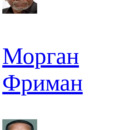
Морган
Фриман