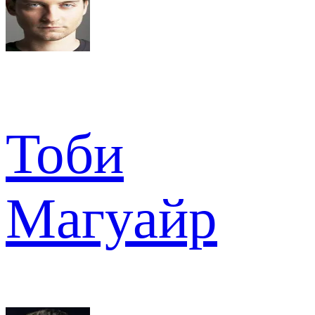
Тоби
Магуайр