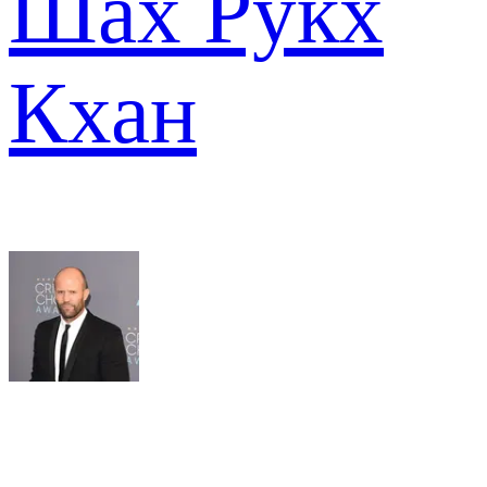
Шах Рукх
Кхан