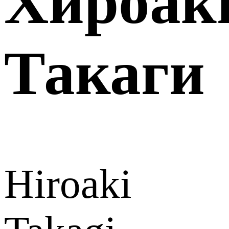
Хироак
Такаги
Hiroaki