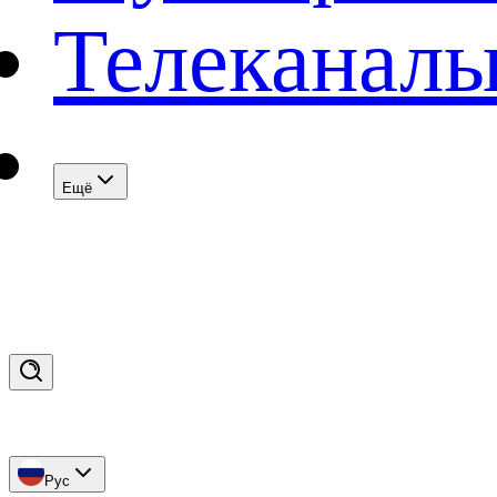
Телеканал
Eщё
Рус