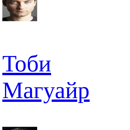
Тоби
Магуайр