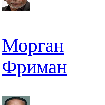
Морган
Фриман