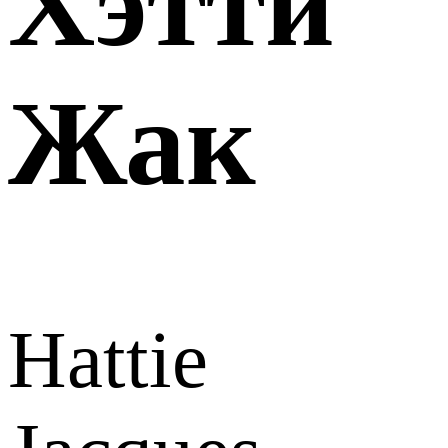
Хэтти
Жак
Hattie