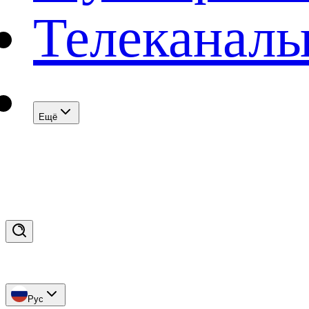
Телеканал
Eщё
Рус