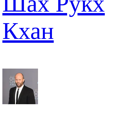
Шах Рукх
Кхан