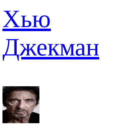
Хью
Джекман