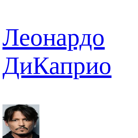
Леонардо
ДиКаприо