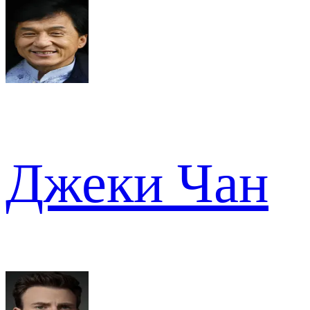
Джеки Чан