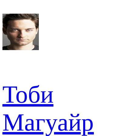
Тоби
Магуайр