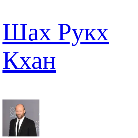
Шах Рукх
Кхан