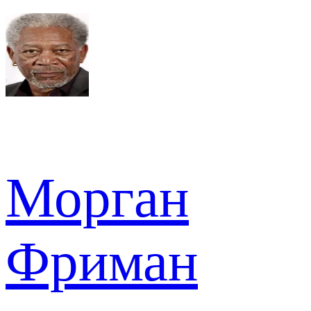
Морган
Фриман