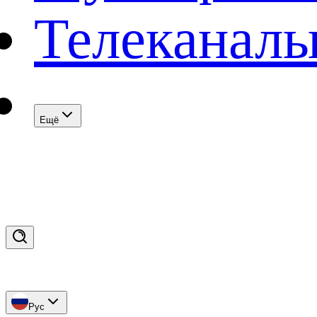
Телеканал
Eщё
Рус