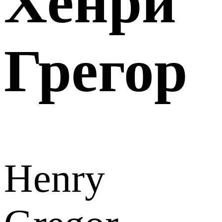
Хенри
Грегор
Henry