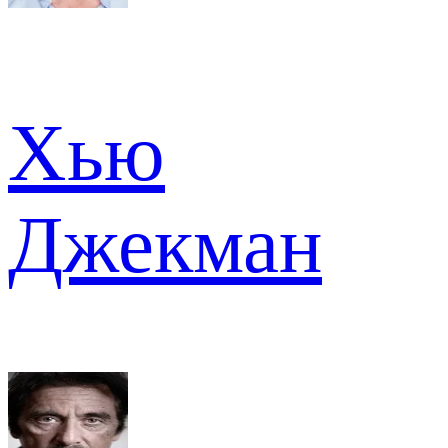
Хью
Джекман