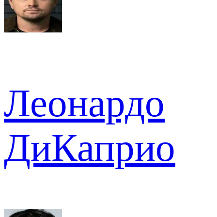
Леонардо
ДиКаприо