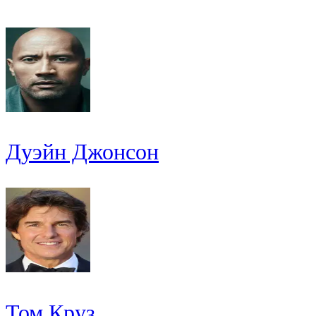
Дуэйн Джонсон
Том Круз