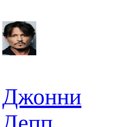
Джонни
Депп