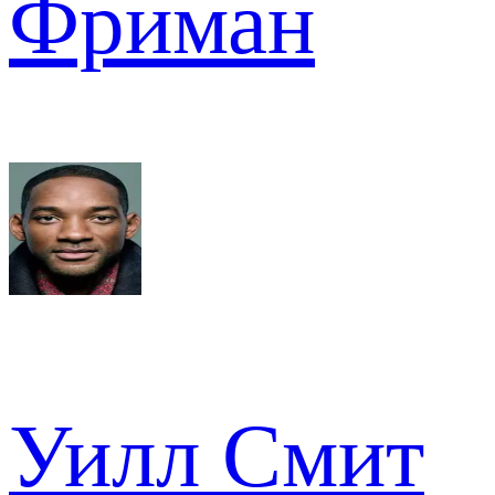
Фриман
Уилл Смит