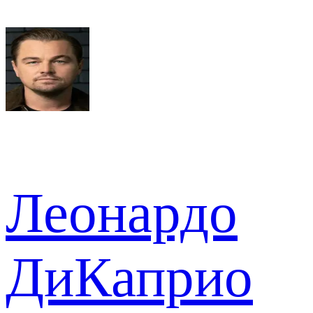
Леонардо
ДиКаприо