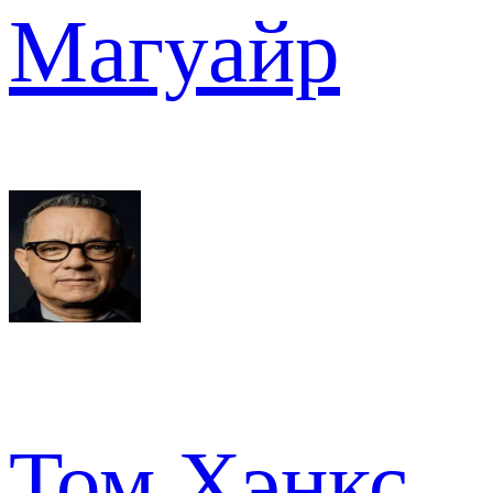
Магуайр
Том Хэнкс