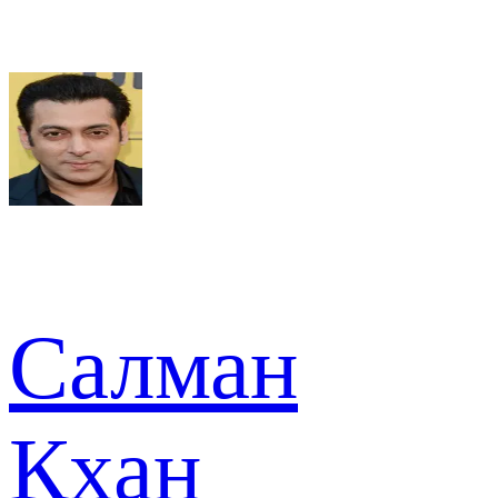
Салман
Кхан