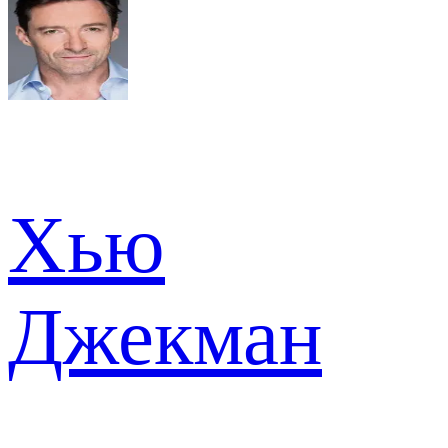
Хью
Джекман