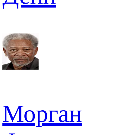
Морган