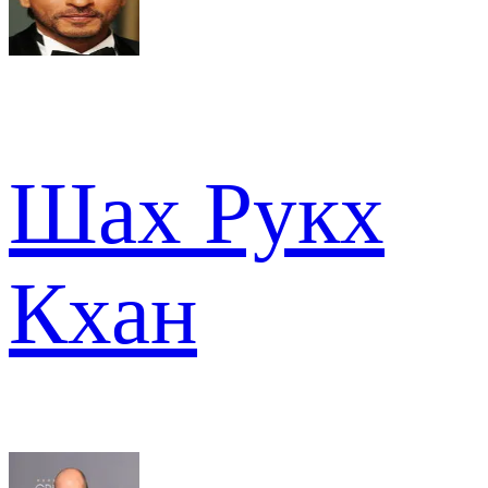
Шах Рукх
Кхан