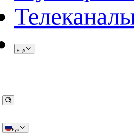
Телеканал
Eщё
Рус