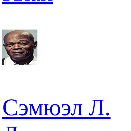
Сэмюэл Л.