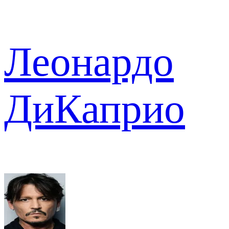
Леонардо
ДиКаприо