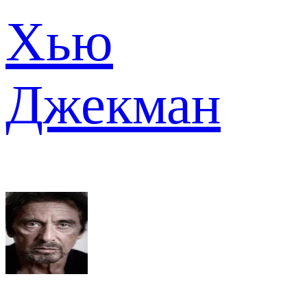
Хью
Джекман