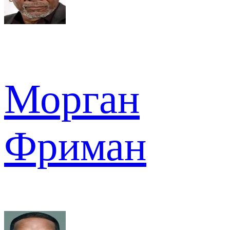
Морган
Фриман