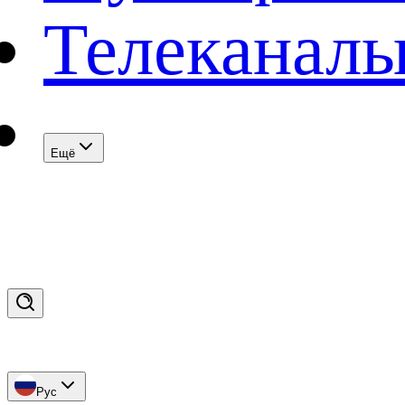
Телеканал
Eщё
Рус