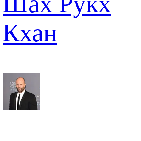
Шах Рукх
Кхан