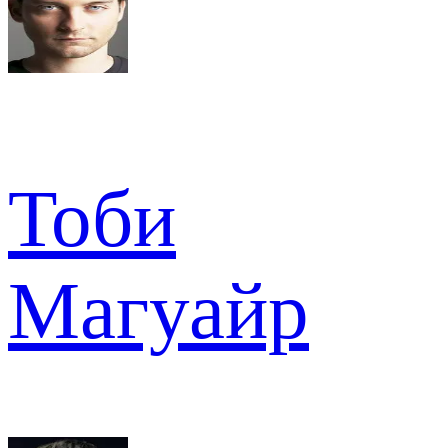
Тоби
Магуайр