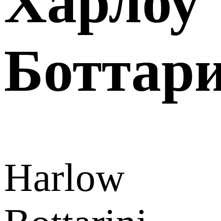
Харлоу
Боттар
Harlow