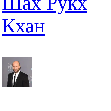
Шах Рукх
Кхан