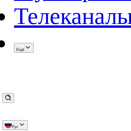
Телеканал
Eщё
Рус