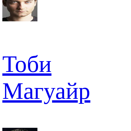
Тоби
Магуайр