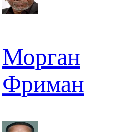
Морган
Фриман