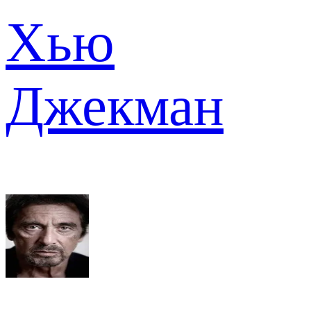
Хью
Джекман