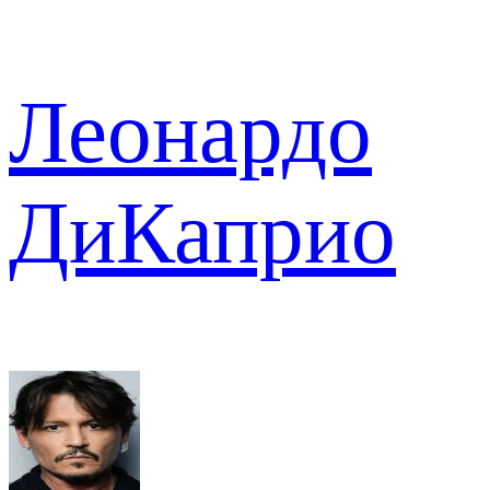
Леонардо
ДиКаприо