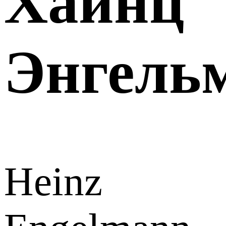
Хайнц
Энгель
Heinz