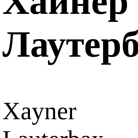
Хайнер
Лаутер
Xayner