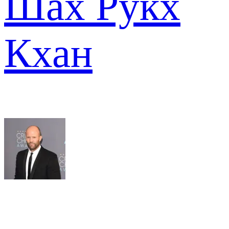
Шах Рукх
Кхан