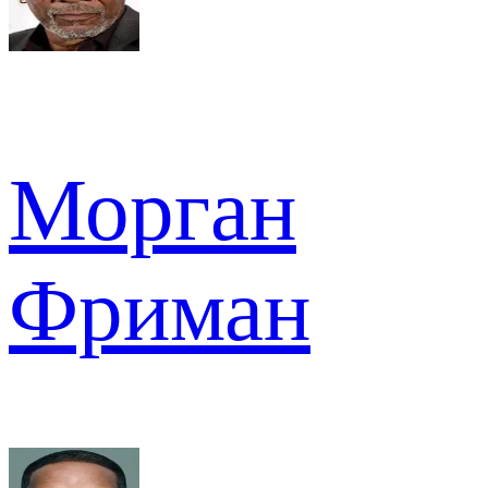
Морган
Фриман