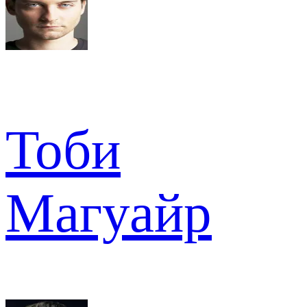
Тоби
Магуайр