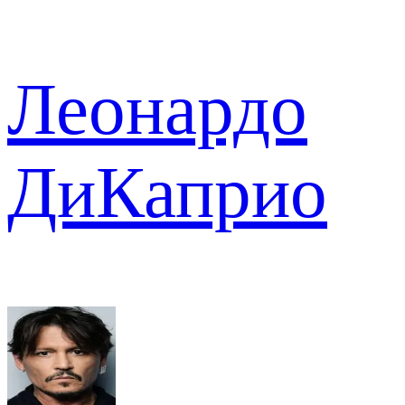
Леонардо
ДиКаприо