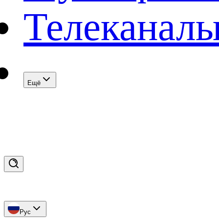
Телеканал
Eщё
Рус