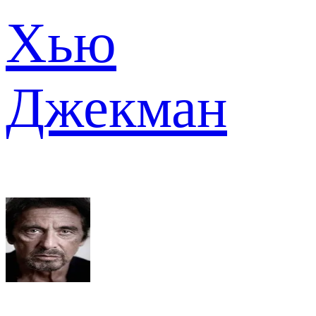
Хью
Джекман