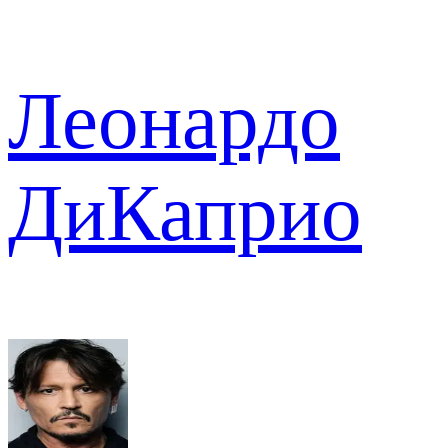
Леонардо
ДиКаприо