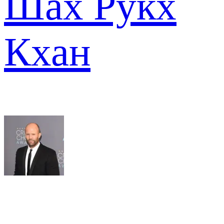
Шах Рукх
Кхан