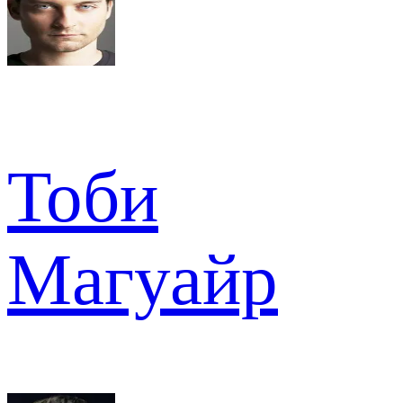
Тоби
Магуайр