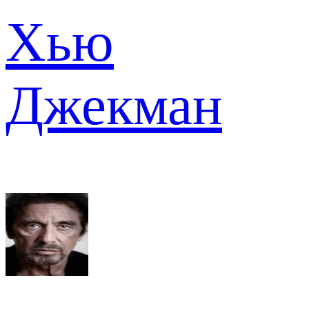
Хью
Джекман