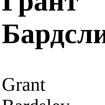
Грант
Бардсл
Grant