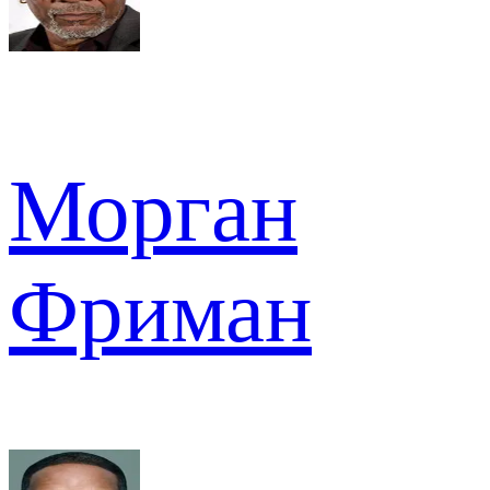
Морган
Фриман