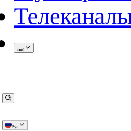
Телеканал
Eщё
Рус