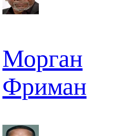
Морган
Фриман