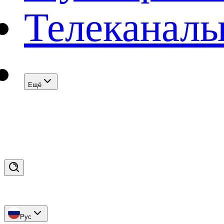
Телеканал
Eщё
Рус