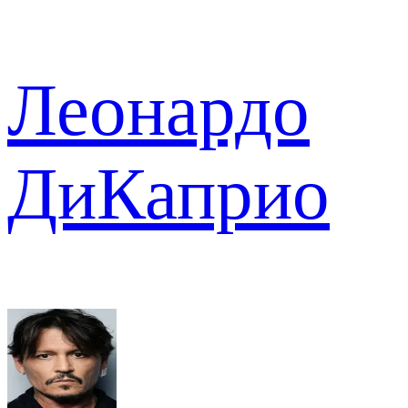
Леонардо
ДиКаприо