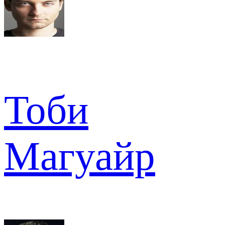
Тоби
Магуайр