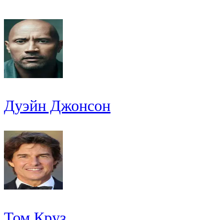
Дуэйн Джонсон
Том Круз