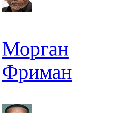
Морган
Фриман