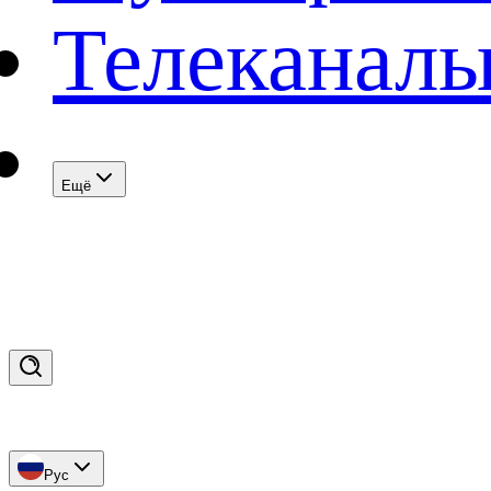
Телеканал
Eщё
Рус