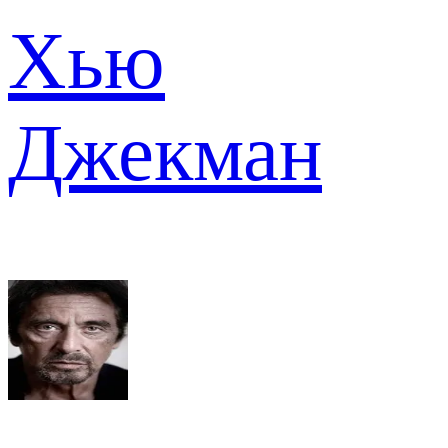
Хью
Джекман