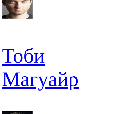
Тоби
Магуайр