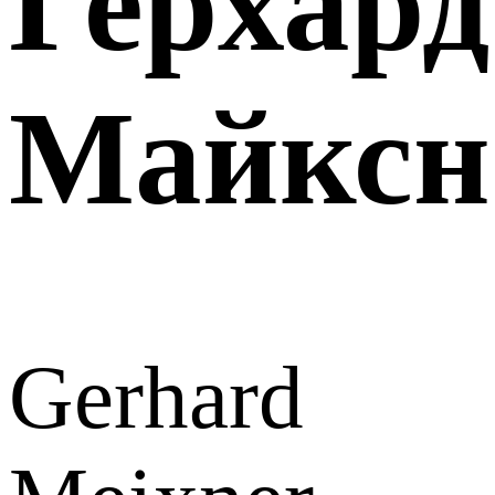
Герхард
Майксн
Gerhard