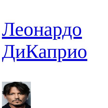
Леонардо
ДиКаприо