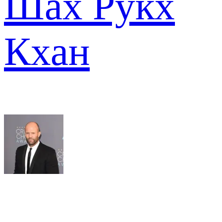
Шах Рукх
Кхан