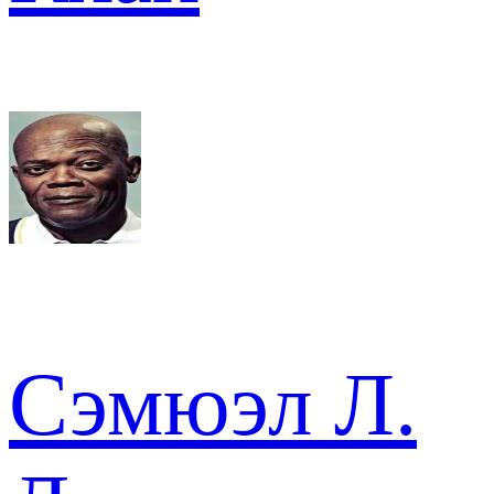
Сэмюэл Л.