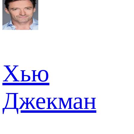
Хью
Джекман