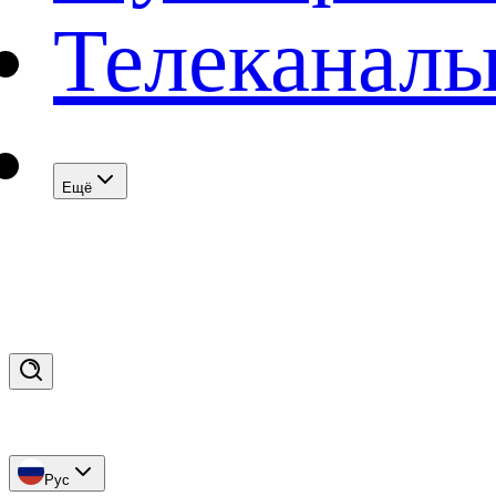
Телеканал
Eщё
Рус