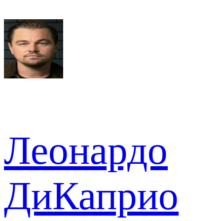
Леонардо
ДиКаприо