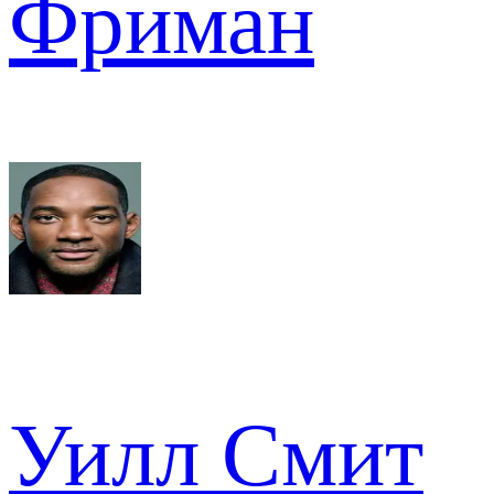
Фриман
Уилл Смит