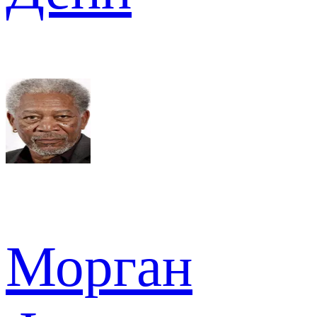
Морган