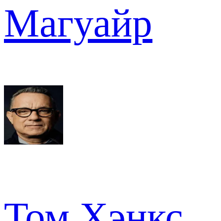
Магуайр
Том Хэнкс