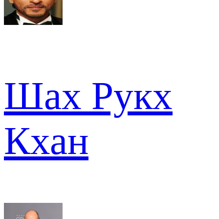
Шах Рукх
Кхан