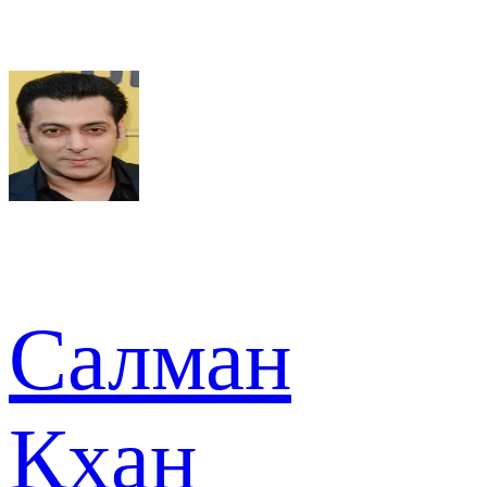
Салман
Кхан