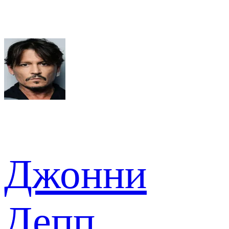
Джонни
Депп