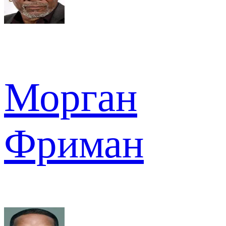
Морган
Фриман