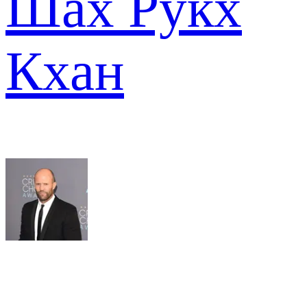
Шах Рукх
Кхан