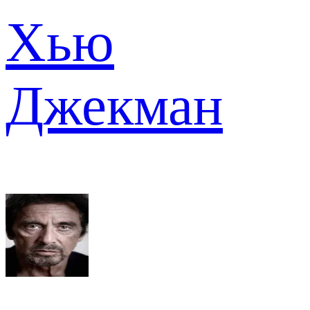
Хью
Джекман