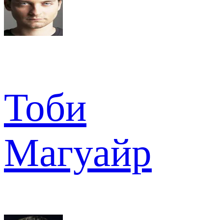
Тоби
Магуайр