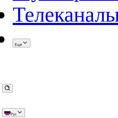
Телеканал
Eщё
Рус