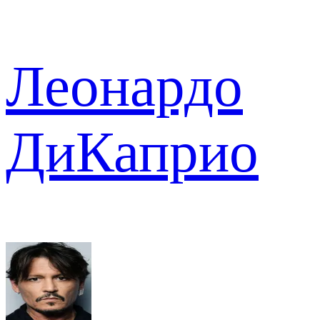
Леонардо
ДиКаприо