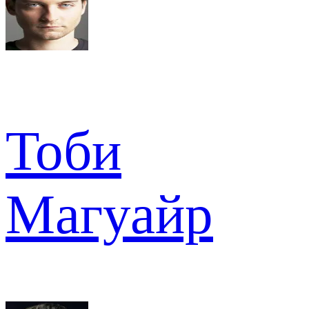
Тоби
Магуайр