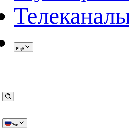
Телеканал
Eщё
Рус