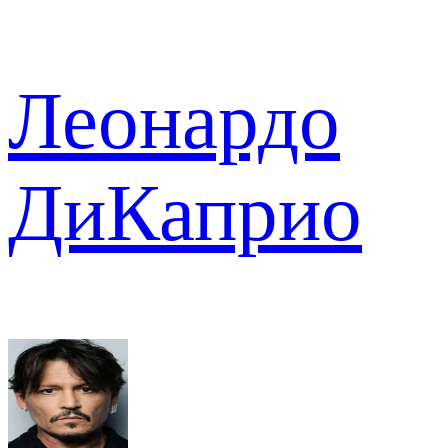
Леонардо
ДиКаприо