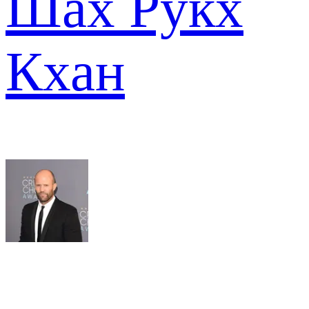
Шах Рукх
Кхан