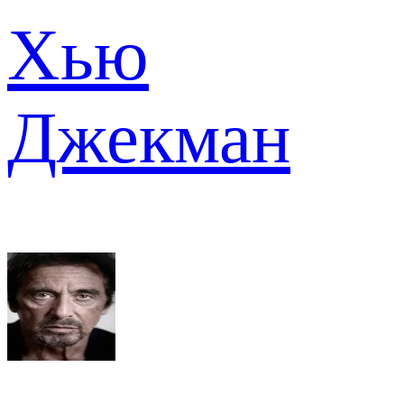
Хью
Джекман