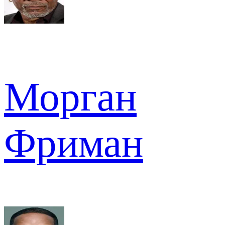
Морган
Фриман