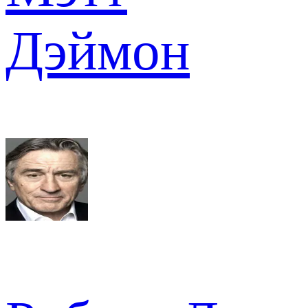
Дэймон