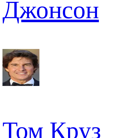
Джонсон
Том Круз