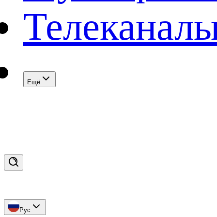
Телеканал
Eщё
Рус