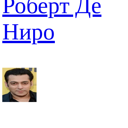
Роберт Де
Ниро