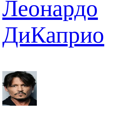
Леонардо
ДиКаприо