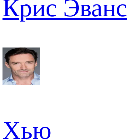
Крис Эванс
Хью