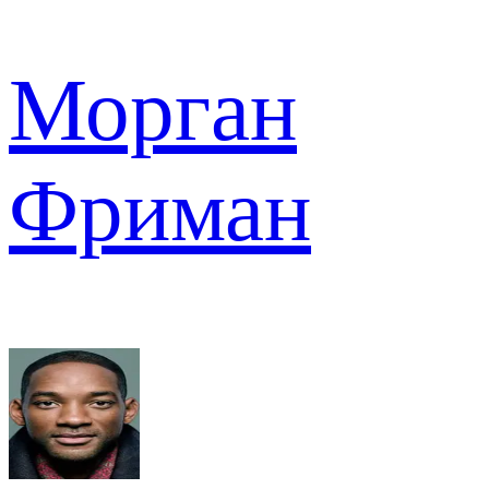
Морган
Фриман