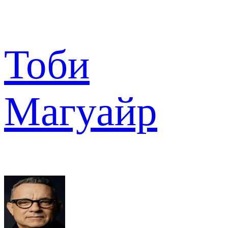
Тоби
Магуайр