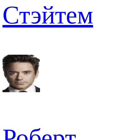
Стэйтем
Роберт