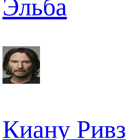
Эльба
Киану Ривз