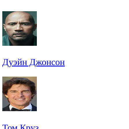
Дуэйн Джонсон
Том Круз