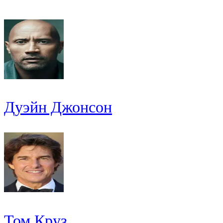
Дуэйн Джонсон
Том Круз