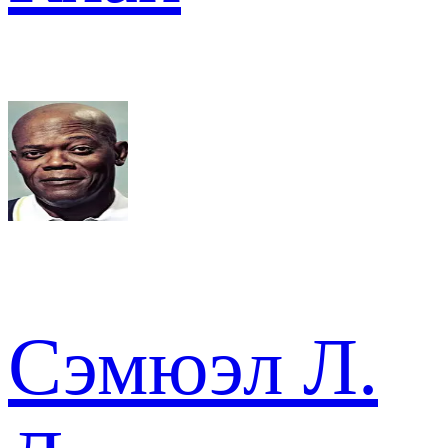
Сэмюэл Л.