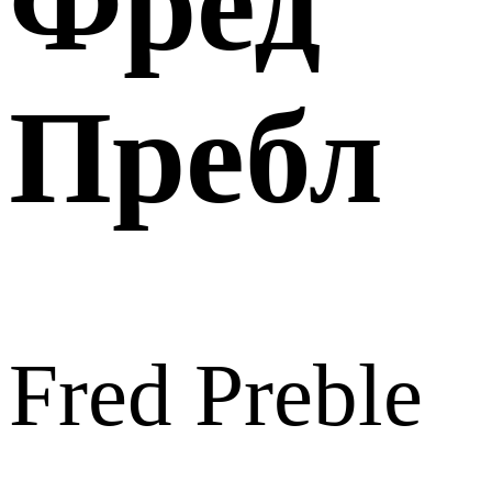
Фред
Пребл
Fred Preble