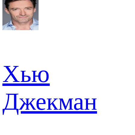
Хью
Джекман