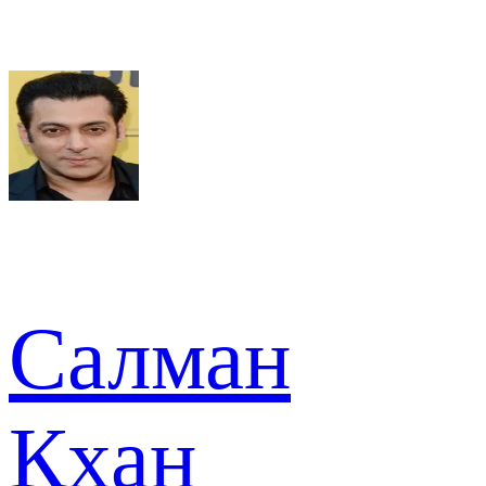
Салман
Кхан