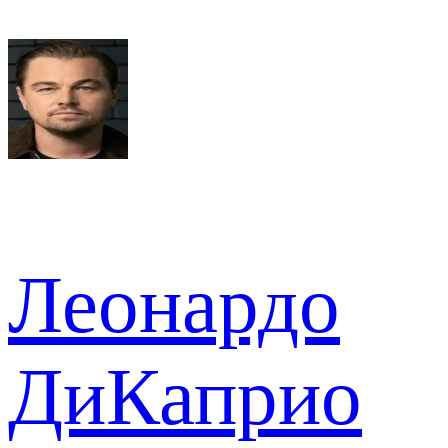
Леонардо
ДиКаприо