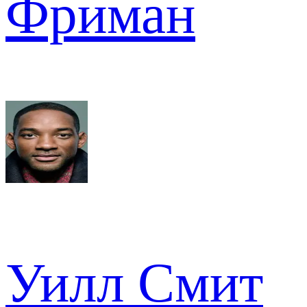
Фриман
Уилл Смит