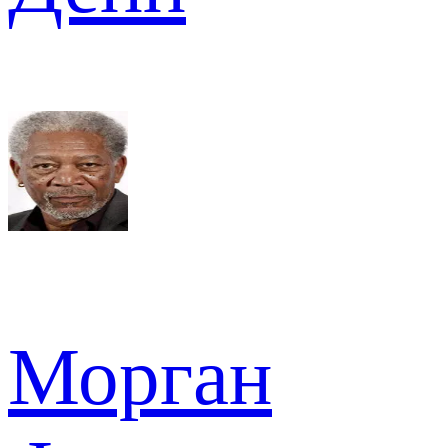
Морган