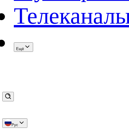
Телеканал
Eщё
Рус