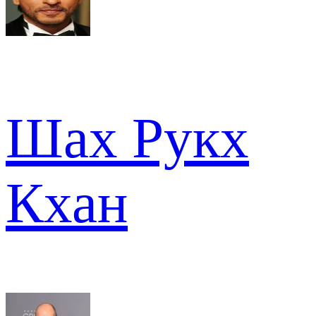
Шах Рукх
Кхан