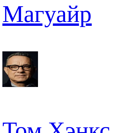
Магуайр
Том Хэнкс