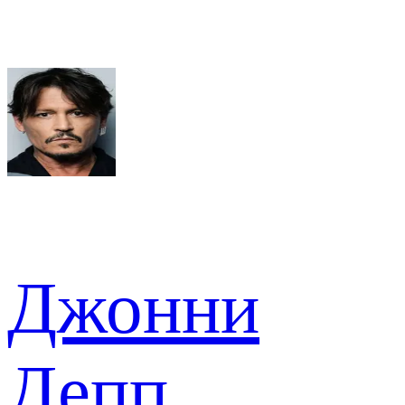
Джонни
Депп