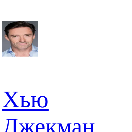
Хью
Джекман