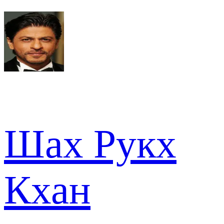
Шах Рукх
Кхан