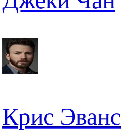
Джеки Чан
Крис Эванс