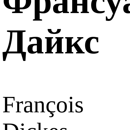
Франсу
Дайкс
François