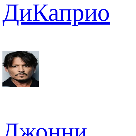
ДиКаприо
Джонни