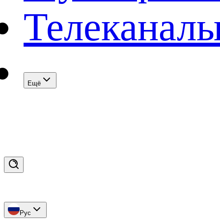
Телеканал
Eщё
Рус