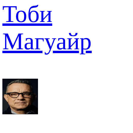
Тоби
Магуайр