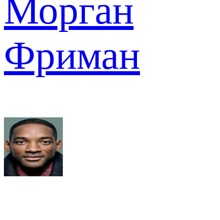
Морган
Фриман