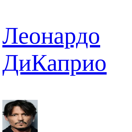
Леонардо
ДиКаприо