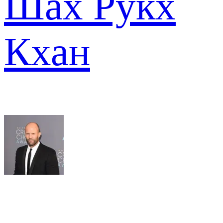
Шах Рукх
Кхан