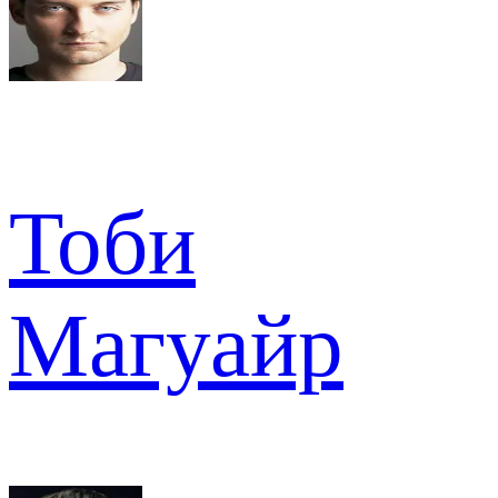
Тоби
Магуайр