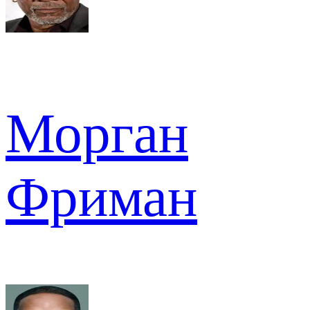
Морган
Фриман