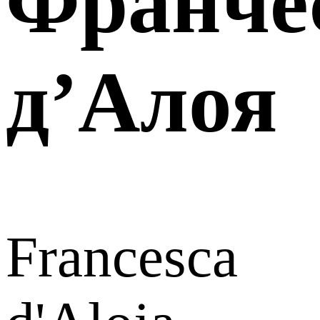
Франче
д’Алоя
Francesca