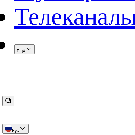
Телеканал
Eщё
Рус