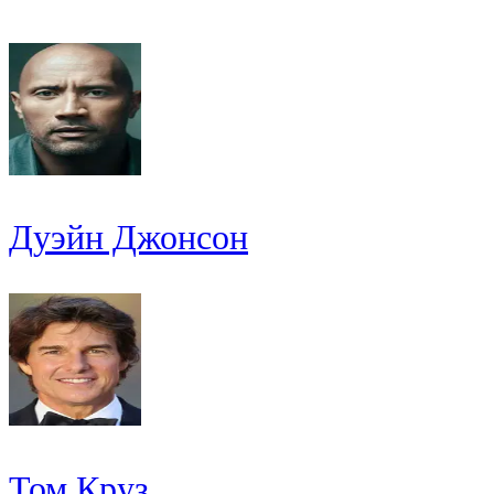
Дуэйн Джонсон
Том Круз