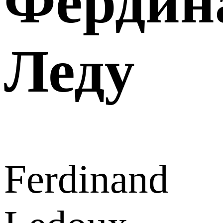
Фердин
Леду
Ferdinand