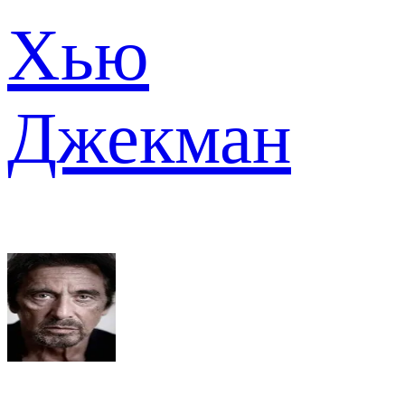
Хью
Джекман