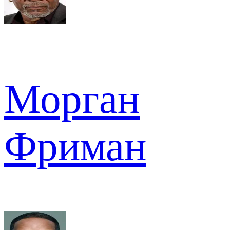
Морган
Фриман