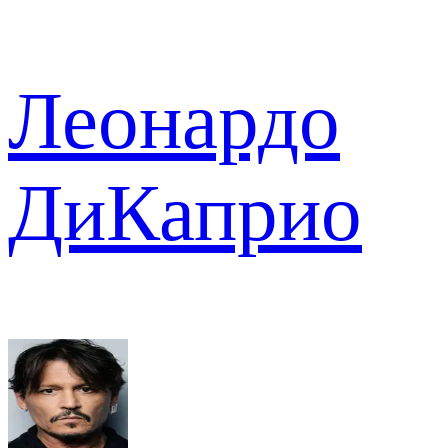
Леонардо
ДиКаприо