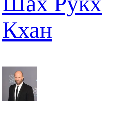
Шах Рукх
Кхан