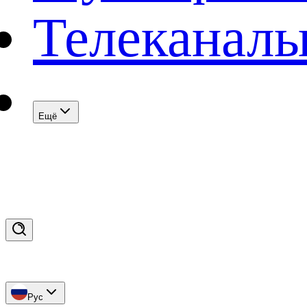
Телеканал
Eщё
Рус