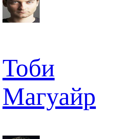
Тоби
Магуайр