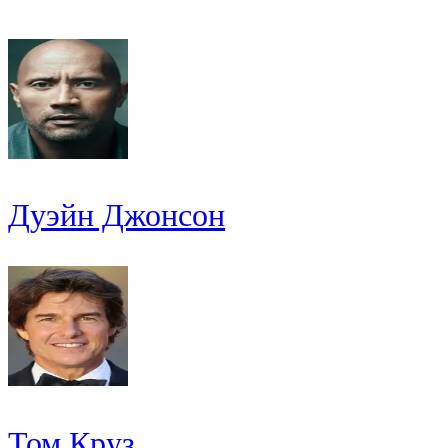
Дуэйн Джонсон
Том Круз