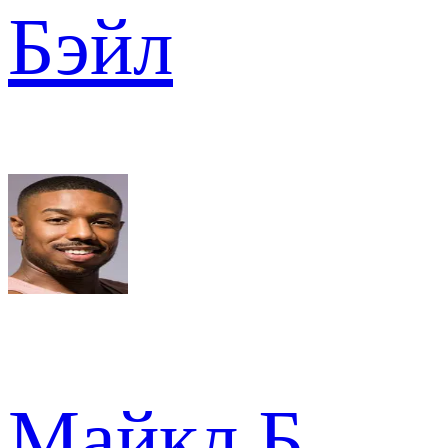
Бэйл
Майкл Б.