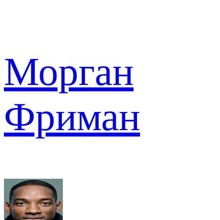
Морган
Фриман