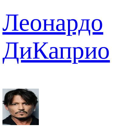
Леонардо
ДиКаприо