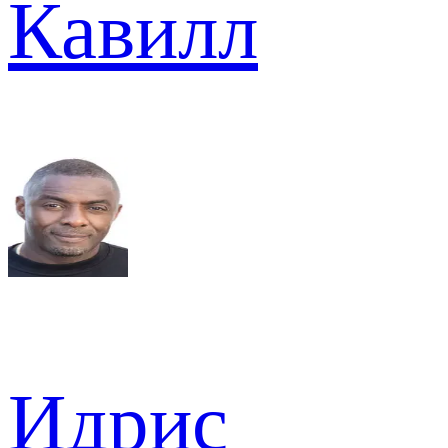
Кавилл
Идрис