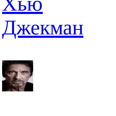
Хью
Джекман