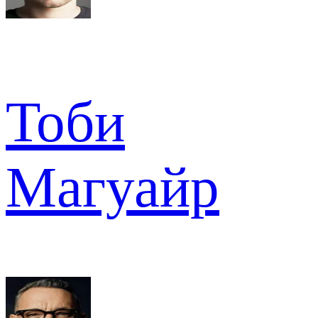
Тоби
Магуайр