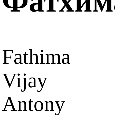
Фатхим
Fathima
Vijay
Antony