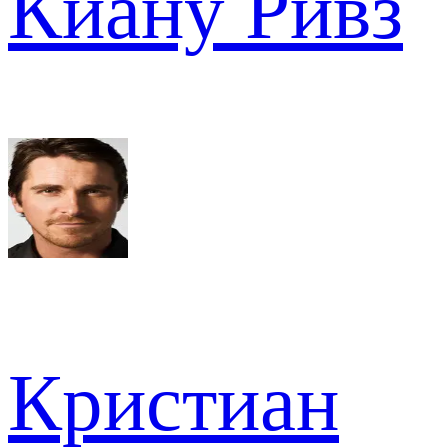
Киану Ривз
Кристиан