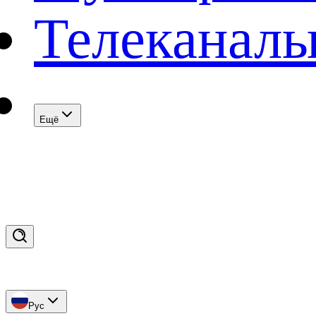
Телеканал
Eщё
Рус