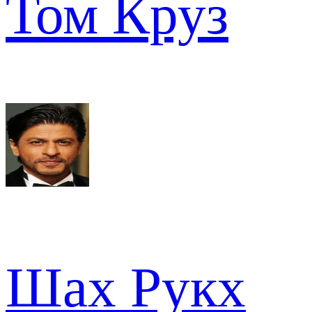
Том Круз
Шах Рукх