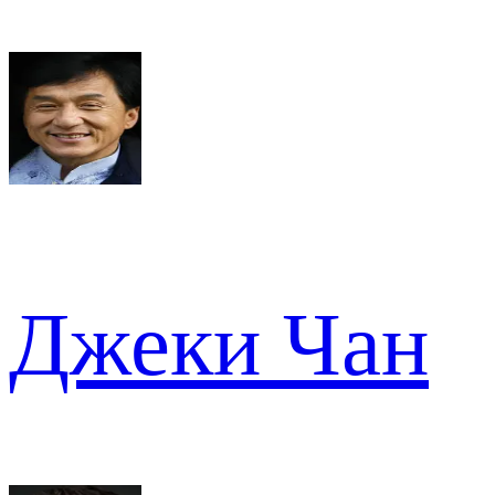
Джеки Чан