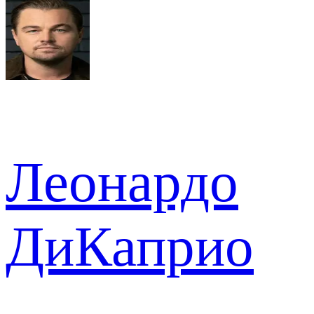
Леонардо
ДиКаприо