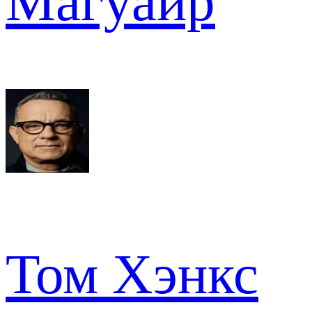
Магуайр
Том Хэнкс