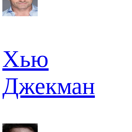
Хью
Джекман