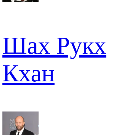
Шах Рукх
Кхан