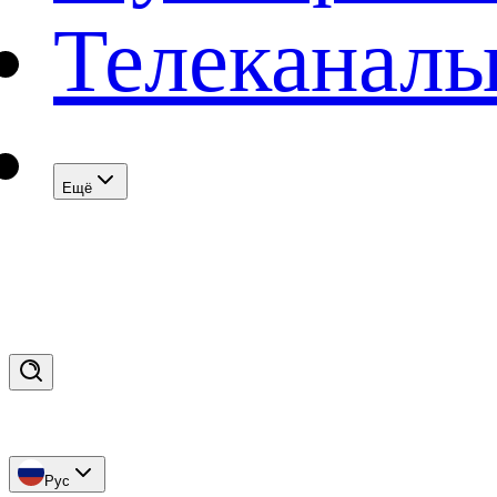
Телеканал
Eщё
Рус