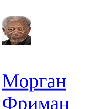
Морган
Фриман