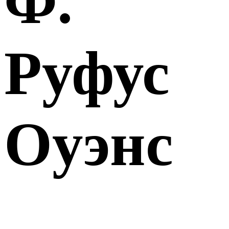
Ф.
Руфус
Оуэнс