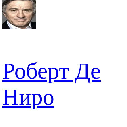
Роберт Де
Ниро