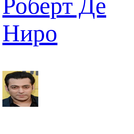
Роберт Де
Ниро