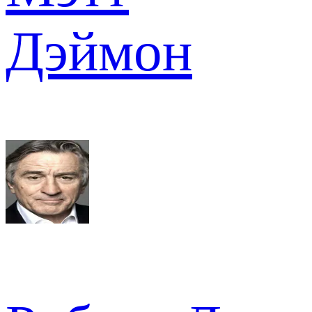
Дэймон