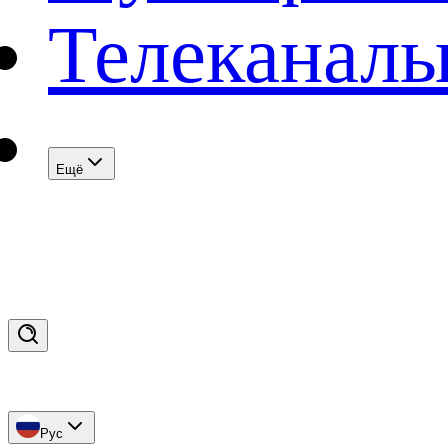
Телеканал
Eщё
Рус