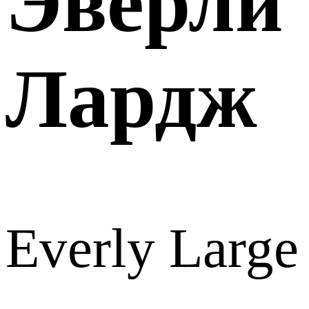
Эверли
Лардж
Everly Large