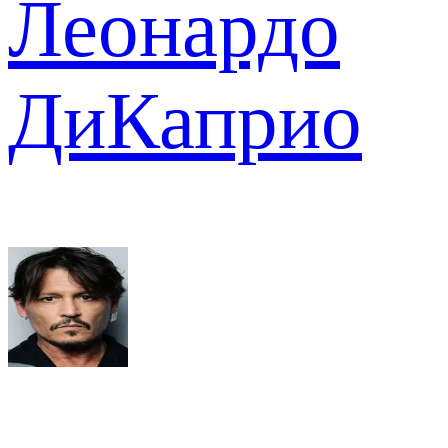
Леонардо
ДиКаприо