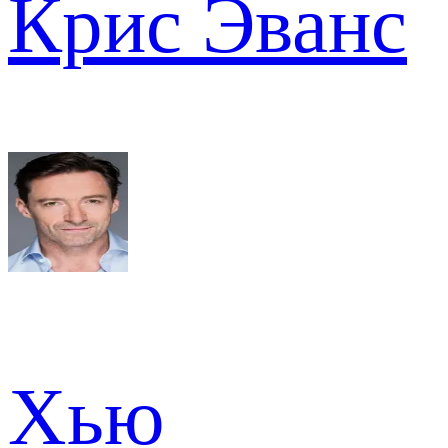
Крис Эванс
Хью