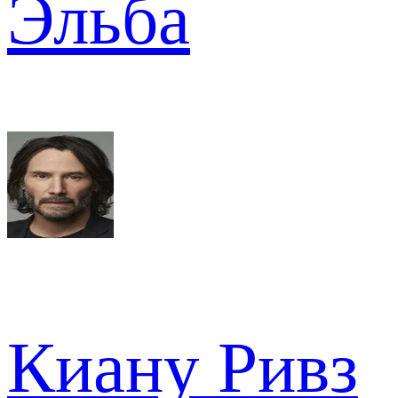
Эльба
Киану Ривз