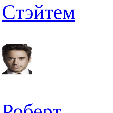
Стэйтем
Роберт