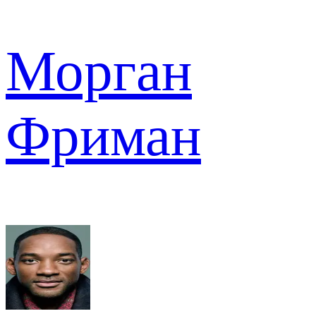
Морган
Фриман