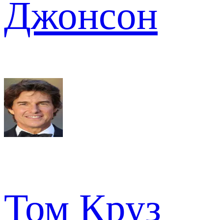
Джонсон
Том Круз