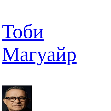
Тоби
Магуайр