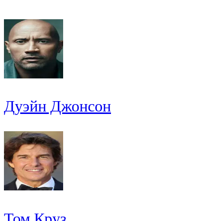
Дуэйн Джонсон
Том Круз