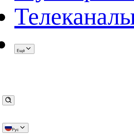
Телеканал
Eщё
Рус