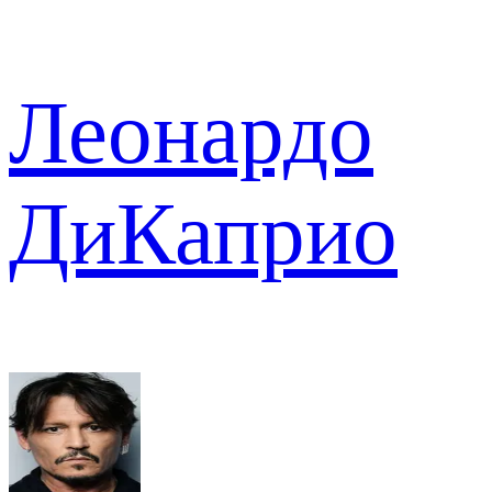
Леонардо
ДиКаприо