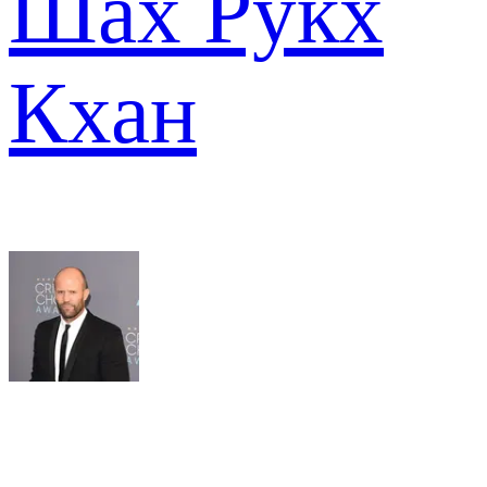
Шах Рукх
Кхан