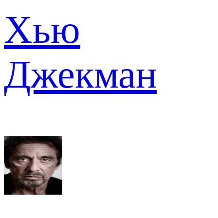
Хью
Джекман