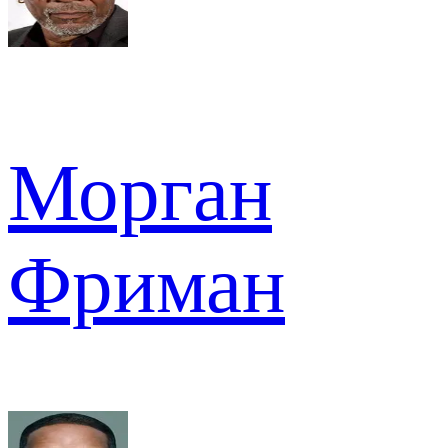
Морган
Фриман