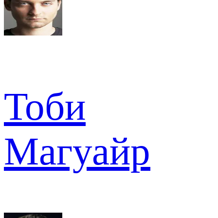
Тоби
Магуайр